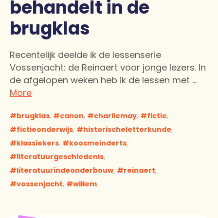
behandelt in de
brugklas
Recentelijk deelde ik de lessenserie
Vossenjacht: de Reinaert voor jonge lezers. In
de afgelopen weken heb ik de lessen met …
More
brugklas
,
canon
,
charliemay
,
fictie
,
fictieonderwijs
,
historischeletterkunde
,
klassiekers
,
koosmeinderts
,
literatuurgeschiedenis
,
literatuurindeonderbouw
,
reinaert
,
vossenjacht
,
willem