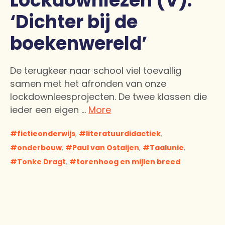
Lockdownlezen (V):
‘Dichter bij de
boekenwereld’
De terugkeer naar school viel toevallig
samen met het afronden van onze
lockdownleesprojecten. De twee klassen die
ieder een eigen …
More
fictieonderwijs
,
literatuurdidactiek
,
onderbouw
,
Paul van Ostaijen
,
Taalunie
,
Tonke Dragt
,
torenhoog en mijlen breed