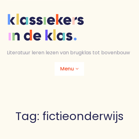
Skip
to
content
Literatuur leren lezen van brugklas tot bovenbouw
Menu
Home
Animaties
Tag:
fictieonderwijs
Lesmaterialen