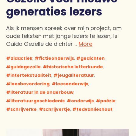
generaties lezers
Als ik mensen spreek over mijn project, om
oude teksten met jonge lezers te lezen, is
Guido Gezelle de dichter …
More
didactiek
,
fictieonderwijs
,
gedichten
,
guidogezelle
,
historische letterkunde
,
intertekstualiteit
,
jeugdliteratuur
,
leesbevordering
,
leesonderwijs
,
literatuur in de onderbouw
,
literatuurgeschiedenis
,
onderwijs
,
poëzie
,
schrijverke
,
schrijvertje
,
tedvanlieshout