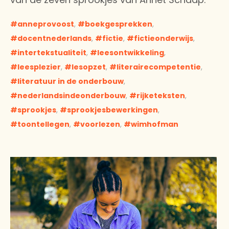
anneprovoost
,
boekgesprekken
,
docentnederlands
,
fictie
,
fictieonderwijs
,
intertekstualiteit
,
leesontwikkeling
,
leesplezier
,
lesopzet
,
literairecompetentie
,
literatuur in de onderbouw
,
nederlandsindeonderbouw
,
rijketeksten
,
sprookjes
,
sprookjesbewerkingen
,
toontellegen
,
voorlezen
,
wimhofman