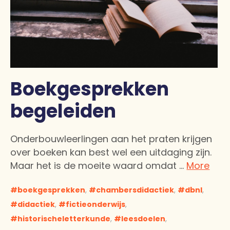
Boekgesprekken
begeleiden
Onderbouwleerlingen aan het praten krijgen
over boeken kan best wel een uitdaging zijn.
Maar het is de moeite waard omdat …
More
boekgesprekken
,
chambersdidactiek
,
dbnl
,
didactiek
,
fictieonderwijs
,
historischeletterkunde
,
leesdoelen
,