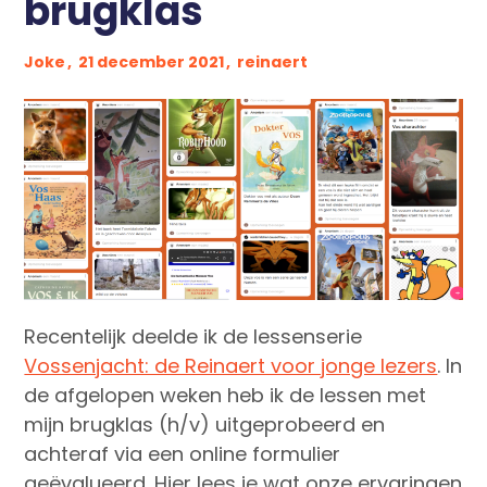
brugklas
Pers
Contact
Joke
21 december 2021
reinaert
Recentelijk deelde ik de lessenserie
Vossenjacht: de Reinaert voor jonge lezers
. In
de afgelopen weken heb ik de lessen met
mijn brugklas (h/v) uitgeprobeerd en
achteraf via een online formulier
geëvalueerd. Hier lees je wat onze ervaringen