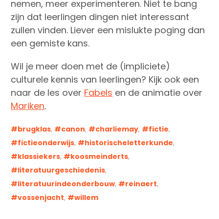
nemen, meer experimenteren. Niet te bang
zijn dat leerlingen dingen niet interessant
zullen vinden. Liever een mislukte poging dan
een gemiste kans.
Wil je meer doen met de (impliciete)
culturele kennis van leerlingen? Kijk ook een
naar de les over
Fabels
en de animatie over
Mariken
.
brugklas
,
canon
,
charliemay
,
fictie
,
fictieonderwijs
,
historischeletterkunde
,
klassiekers
,
koosmeinderts
,
literatuurgeschiedenis
,
literatuurindeonderbouw
,
reinaert
,
vossenjacht
,
willem