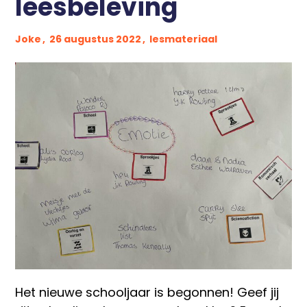
leesbeleving
Pers
Contact
Joke
26 augustus 2022
lesmateriaal
Het nieuwe schooljaar is begonnen! Geef jij