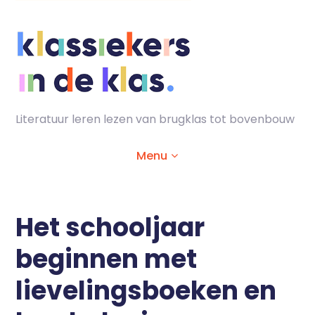
Skip
to
content
Literatuur leren lezen van brugklas tot bovenbouw
Menu
Home
Het schooljaar
beginnen met
Animaties
lievelingsboeken en
Lesmaterialen