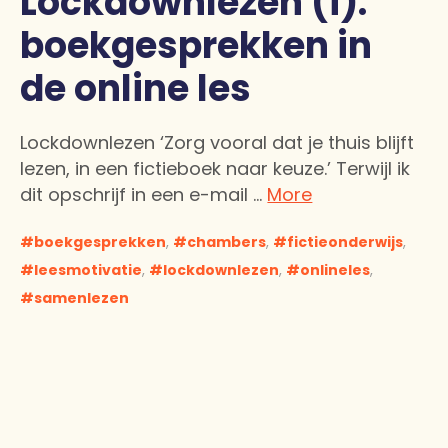
Lockdownlezen (i):
boekgesprekken in
de online les
Lockdownlezen ‘Zorg vooral dat je thuis blijft
lezen, in een fictieboek naar keuze.’ Terwijl ik
dit opschrijf in een e-mail …
More
boekgesprekken
,
chambers
,
fictieonderwijs
,
leesmotivatie
,
lockdownlezen
,
onlineles
,
samenlezen