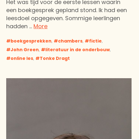
Het was tijd voor de eerste lessen waarin
een boekgesprek gepland stond. Ik had een
leesdoel opgegeven. Sommige leerlingen
hadden …
More
boekgesprekken
,
chambers
,
fictie
,
John Green
,
literatuur in de onderbouw
,
online les
,
Tonke Dragt