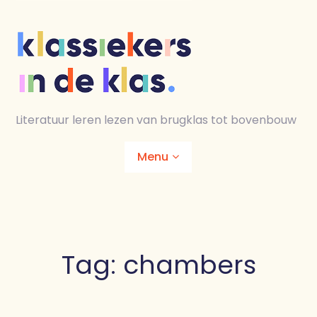
Skip
to
content
Literatuur leren lezen van brugklas tot bovenbouw
Menu
Home
Animaties
Tag:
chambers
Lesmaterialen