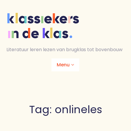
Skip
to
content
Literatuur leren lezen van brugklas tot bovenbouw
Menu
Home
Animaties
Tag:
onlineles
Lesmaterialen