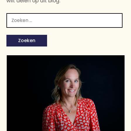
wilt delen op dit blog.
Zoeken
naar: