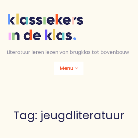
Skip
to
content
Literatuur leren lezen van brugklas tot bovenbouw
Menu
Home
Animaties
Tag:
jeugdliteratuur
Lesmaterialen