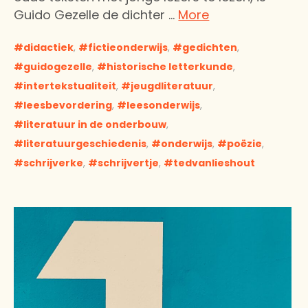
Guido Gezelle de dichter …
More
didactiek
,
fictieonderwijs
,
gedichten
,
guidogezelle
,
historische letterkunde
,
intertekstualiteit
,
jeugdliteratuur
,
leesbevordering
,
leesonderwijs
,
literatuur in de onderbouw
,
literatuurgeschiedenis
,
onderwijs
,
poëzie
,
schrijverke
,
schrijvertje
,
tedvanlieshout