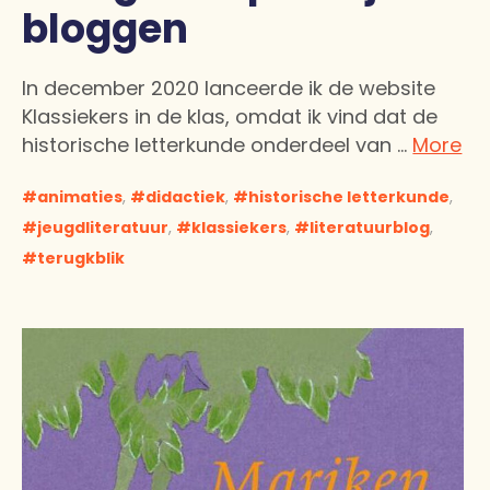
bloggen
In december 2020 lanceerde ik de website
Klassiekers in de klas, omdat ik vind dat de
historische letterkunde onderdeel van …
More
animaties
,
didactiek
,
historische letterkunde
,
jeugdliteratuur
,
klassiekers
,
literatuurblog
,
terugkblik