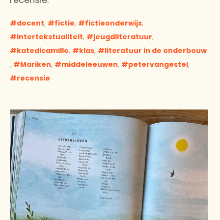
docent
,
fictie
,
fictieonderwijs
,
intertekstualiteit
,
jeugdliteratuur
,
katedicamillo
,
klas
,
literatuur in de onderbouw
,
Mariken
,
middeleeuwen
,
petervangestel
,
recensie