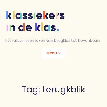
Skip
to
content
Literatuur leren lezen van brugklas tot bovenbouw
Menu
Home
Animaties
Tag:
terugkblik
Lesmaterialen