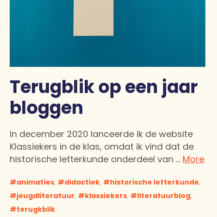
Terugblik op een jaar
bloggen
In december 2020 lanceerde ik de website
Klassiekers in de klas, omdat ik vind dat de
historische letterkunde onderdeel van …
More
animaties
,
didactiek
,
historische letterkunde
,
jeugdliteratuur
,
klassiekers
,
literatuurblog
,
terugkblik