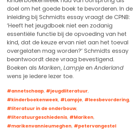
Kinderboekenweek had van oorsprong als
doel om het goede boek te bevorderen. In de
inleiding bij Schmidts essay vraagt de CPNB:
‘Heeft het jeugdboek niet een zodanig
essentiële functie bij de opvoeding van het
kind, dat de keuze ervan niet aan het toeval
overgelaten mag worden?’ Schmidts essay
beantwoordt deze vraag bevestigend.
Boeken als
Mariken
,
Lampje
en
Anderland
wens je iedere lezer toe.
annetschaap
,
jeugdliteratuur
,
kinderboekenweek
,
Lampje
,
leesbevordering
,
literatuur in de onderbouw
,
literatuurgeschiedenis
,
Mariken
,
marikenvannieumeghen
,
petervangestel