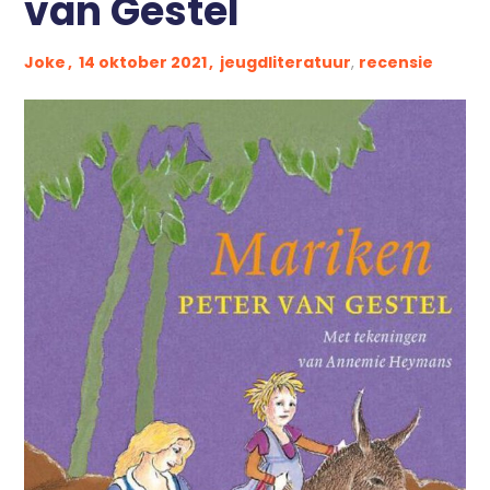
van Gestel
Pers
Contact
Joke
14 oktober 2021
jeugdliteratuur
,
recensie