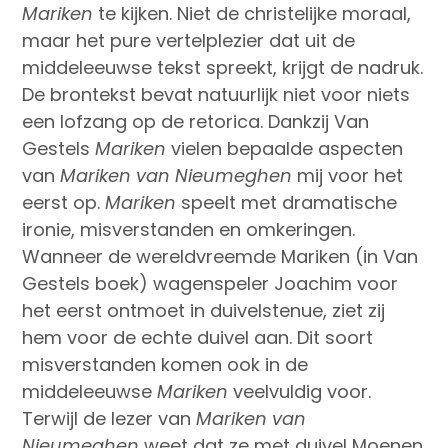
Mariken
te kijken. Niet de christelijke moraal,
maar het pure vertelplezier dat uit de
middeleeuwse tekst spreekt, krijgt de nadruk.
De brontekst bevat natuurlijk niet voor niets
een lofzang op de retorica. Dankzij Van
Gestels
Mariken
vielen bepaalde aspecten
van
Mariken van Nieumeghen
mij voor het
eerst op.
Mariken
speelt met dramatische
ironie, misverstanden en omkeringen.
Wanneer de wereldvreemde Mariken (in Van
Gestels boek) wagenspeler Joachim voor
het eerst ontmoet in duivelstenue, ziet zij
hem voor de echte duivel aan. Dit soort
misverstanden komen ook in de
middeleeuwse
Mariken
veelvuldig voor.
Terwijl de lezer van
Mariken
van
Nieumeghen
weet dat ze met duivel Moenen