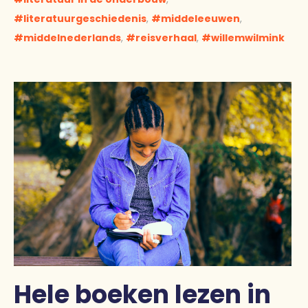
literatuurgeschiedenis
,
middeleeuwen
,
middelnederlands
,
reisverhaal
,
willemwilmink
Hele boeken lezen in