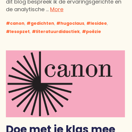
dit blog bespreek ik de ervaringsgerichte en
de analytische …
More
canon
,
gedichten
,
hugoclaus
,
lesidee
,
lesopzet
,
literatuurdidactiek
,
poëzie
Doe met je klas mee