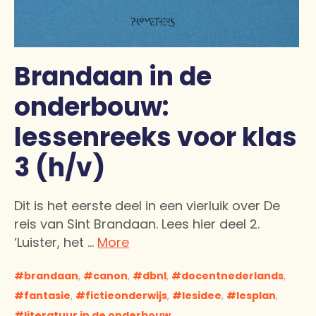
Brandaan in de
onderbouw:
lessenreeks voor klas
3 (h/v)
Dit is het eerste deel in een vierluik over De
reis van Sint Brandaan. Lees hier deel 2.
‘Luister, het …
More
brandaan
,
canon
,
dbnl
,
docentnederlands
,
fantasie
,
fictieonderwijs
,
lesidee
,
lesplan
,
literatuur in de onderbouw
,