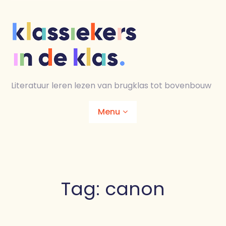
Skip
to
content
Literatuur leren lezen van brugklas tot bovenbouw
Menu
Home
Animaties
Tag:
canon
Lesmaterialen