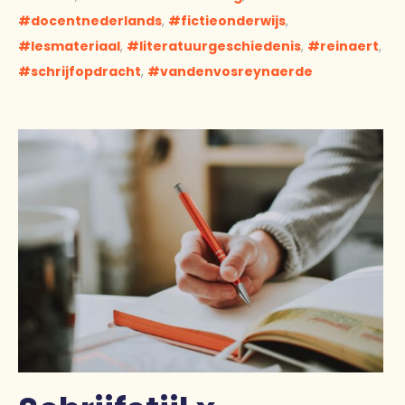
docentnederlands
,
fictieonderwijs
,
lesmateriaal
,
literatuurgeschiedenis
,
reinaert
,
schrijfopdracht
,
vandenvosreynaerde