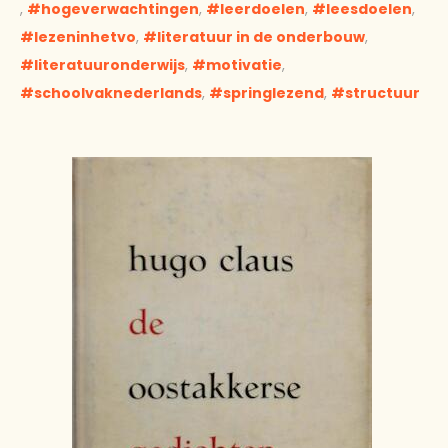
,
hogeverwachtingen
,
leerdoelen
,
leesdoelen
,
lezeninhetvo
,
literatuur in de onderbouw
,
literatuuronderwijs
,
motivatie
,
schoolvaknederlands
,
springlezend
,
structuur