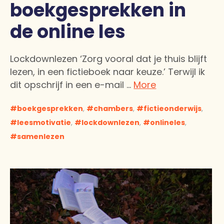
boekgesprekken in
de online les
Lockdownlezen ‘Zorg vooral dat je thuis blijft
lezen, in een fictieboek naar keuze.’ Terwijl ik
dit opschrijf in een e-mail …
More
boekgesprekken
,
chambers
,
fictieonderwijs
,
leesmotivatie
,
lockdownlezen
,
onlineles
,
samenlezen