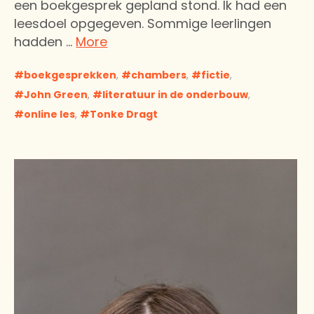
een boekgesprek gepland stond. Ik had een
leesdoel opgegeven. Sommige leerlingen
hadden …
More
boekgesprekken
,
chambers
,
fictie
,
John Green
,
literatuur in de onderbouw
,
online les
,
Tonke Dragt