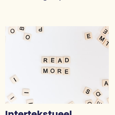
Pers
Contact
Intertekstueel