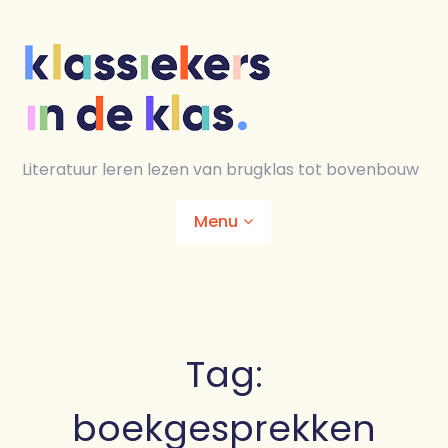
Skip
to
content
Literatuur leren lezen van brugklas tot bovenbouw
Menu
Home
Animaties
Tag:
Lesmaterialen
boekgesprekken