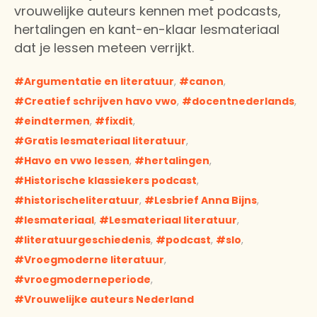
vrouwelijke auteurs kennen met podcasts,
hertalingen en kant-en-klaar lesmateriaal
dat je lessen meteen verrijkt.
Argumentatie en literatuur
,
canon
,
Creatief schrijven havo vwo
,
docentnederlands
,
eindtermen
,
fixdit
,
Gratis lesmateriaal literatuur
,
Havo en vwo lessen
,
hertalingen
,
Historische klassiekers podcast
,
historischeliteratuur
,
Lesbrief Anna Bijns
,
lesmateriaal
,
Lesmateriaal literatuur
,
literatuurgeschiedenis
,
podcast
,
slo
,
Vroegmoderne literatuur
,
vroegmoderneperiode
,
Vrouwelijke auteurs Nederland