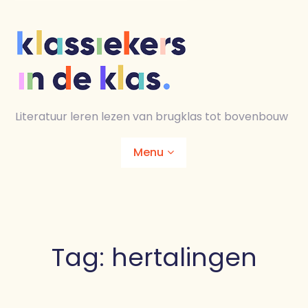
Skip
to
content
Literatuur leren lezen van brugklas tot bovenbouw
Menu
Home
Animaties
Tag:
hertalingen
Lesmaterialen