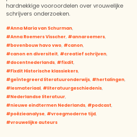
hardnekkige vooroordelen over vrouwelijke
schrijvers onderzoeken.
Anna Maria van Schurman
,
Anna Roemers Visscher
,
annaroemers
,
bovenbouw havo vwo
,
canon
,
canon en diversiteit
,
creatief schrijven
,
docentnederlands
,
fixdit
,
Fixdit Historische klassiekers
,
geïntegreerd literatuuronderwijs
,
hertalingen
,
lesmateriaal
,
literatuurgeschiedenis
,
Nederlandse literatuur
,
nieuwe eindtermen Nederlands
,
podcast
,
poëzieanalyse
,
vroegmoderne tijd
,
vrouwelijke auteurs