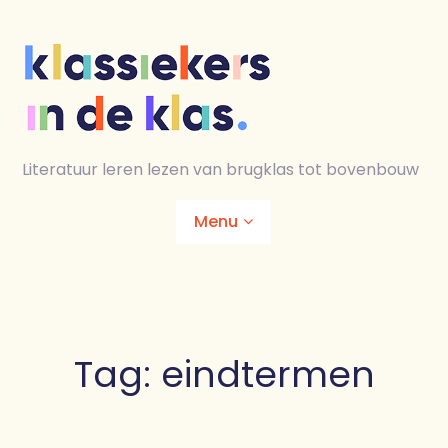
Skip
to
content
Literatuur leren lezen van brugklas tot bovenbouw
Menu
Home
Animaties
Tag:
eindtermen
Lesmaterialen