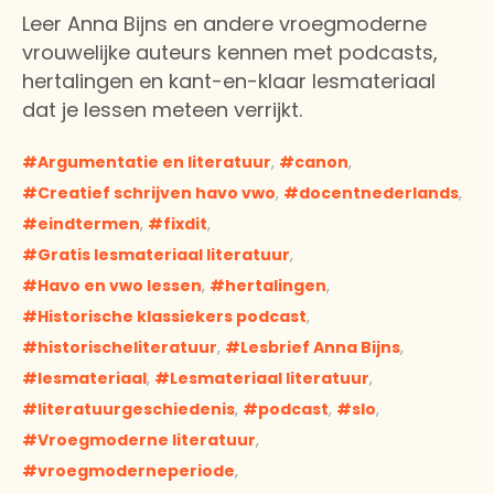
Leer Anna Bijns en andere vroegmoderne
vrouwelijke auteurs kennen met podcasts,
hertalingen en kant-en-klaar lesmateriaal
dat je lessen meteen verrijkt.
Argumentatie en literatuur
,
canon
,
Creatief schrijven havo vwo
,
docentnederlands
,
eindtermen
,
fixdit
,
Gratis lesmateriaal literatuur
,
Havo en vwo lessen
,
hertalingen
,
Historische klassiekers podcast
,
historischeliteratuur
,
Lesbrief Anna Bijns
,
lesmateriaal
,
Lesmateriaal literatuur
,
literatuurgeschiedenis
,
podcast
,
slo
,
Vroegmoderne literatuur
,
vroegmoderneperiode
,