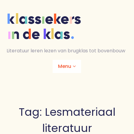
Skip
to
content
Literatuur leren lezen van brugklas tot bovenbouw
Menu
Home
Animaties
Tag:
Lesmateriaal
Lesmaterialen
literatuur