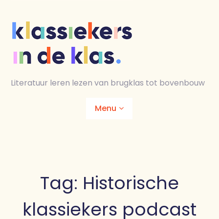
Skip
to
content
Literatuur leren lezen van brugklas tot bovenbouw
Menu
Home
Animaties
Tag:
Historische
Lesmaterialen
klassiekers podcast