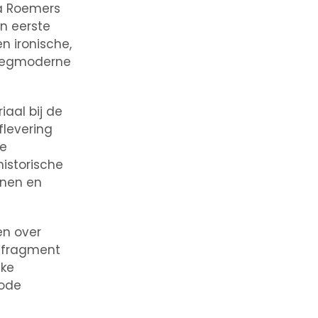
na Roemers
n eerste
n ironische,
vroegmoderne
iaal bij de
aflevering
we
historische
nnen en
en over
n fragment
jke
iode