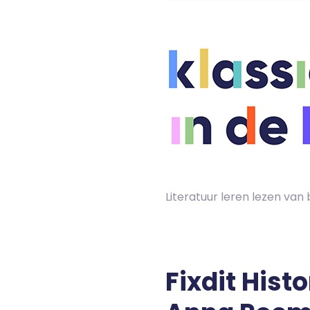
Skip
to
content
Literatuur leren lezen va
Fixdit Hist