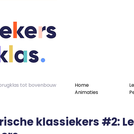
n brugklas tot bovenbouw
Home
L
Animaties
P
orische klassiekers #2: L