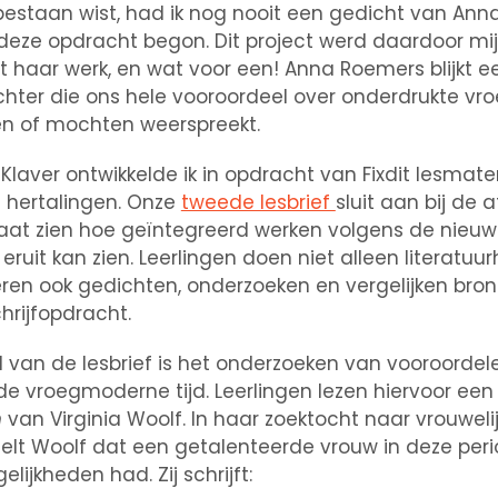
bestaan wist, had ik nog nooit een gedicht van An
deze opdracht begon. Dit project werd daardoor mij
haar werk, en wat voor een! Anna Roemers blijkt ee
ichter die ons hele vooroordeel over onderdrukte 
en of mochten weerspreekt.
aver ontwikkelde ik in opdracht van Fixdit lesmater
 hertalingen. Onze
tweede lesbrief
sluit aan bij de 
aat zien hoe geïntegreerd werken volgens de nieu
uit kan zien. Leerlingen doen niet alleen literatuur
ren ook gedichten, onderzoeken en vergelijken bro
rijfopdracht.
l van de lesbrief is het onderzoeken van vooroordel
de vroegmoderne tijd. Leerlingen lezen hiervoor ee
n
van Virginia Woolf. In haar zoektocht naar vrouweli
elt Woolf dat een getalenteerde vrouw in deze per
ijkheden had. Zij schrijft: