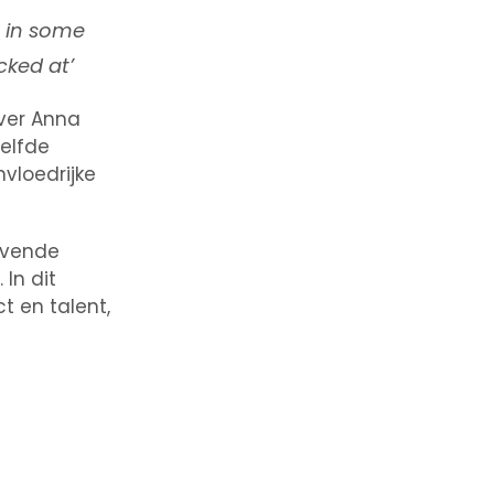
s in some
cked at’
ver Anna
elfde
nvloedrijke
jvende
In dit
t en talent,