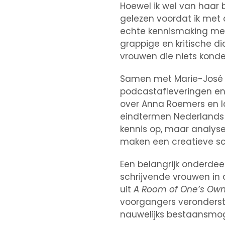
Hoewel ik wel van haar 
gelezen voordat ik met 
echte kennismaking met 
grappige en kritische d
vrouwen die niets kond
Samen met Marie-José Kl
podcastafleveringen en
over Anna Roemers en l
eindtermen Nederlands er
kennis op, maar analyse
maken een creatieve sch
Een belangrijk onderdee
schrijvende vrouwen in 
uit
A Room of One’s Ow
voorgangers veronderst
nauwelijks bestaansmogel