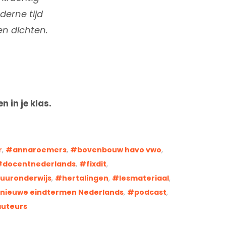
derne tijd
en dichten.
 in je klas.
r
,
annaroemers
,
bovenbouw havo vwo
,
docentnederlands
,
fixdit
,
tuuronderwijs
,
hertalingen
,
lesmateriaal
,
nieuwe eindtermen Nederlands
,
podcast
,
auteurs