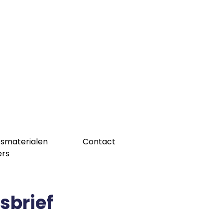
esmaterialen
Contact
ers
esbrief