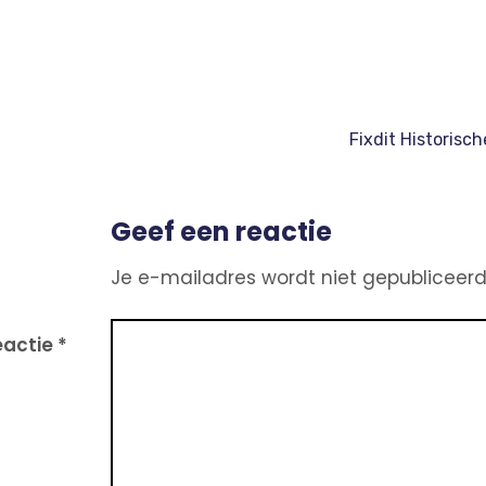
Fixdit Historisch
Bericht
navigatie
Geef een reactie
Je e-mailadres wordt niet gepubliceerd
eactie
*