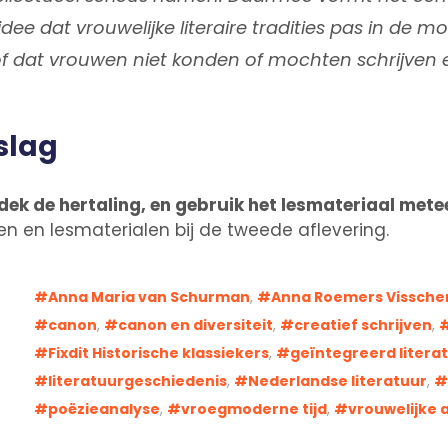
ee dat vrouwelijke literaire tradities pas in de mo
of dat vrouwen niet konden of mochten schrijven 
slag
dek de hertaling, en gebruik het lesmateriaal meteen
en en lesmaterialen bij de tweede aflevering.
Anna Maria van Schurman
,
Anna Roemers Vissche
canon
,
canon en diversiteit
,
creatief schrijven
,
Fixdit Historische klassiekers
,
geïntegreerd litera
literatuurgeschiedenis
,
Nederlandse literatuur
,
poëzieanalyse
,
vroegmoderne tijd
,
vrouwelijke 