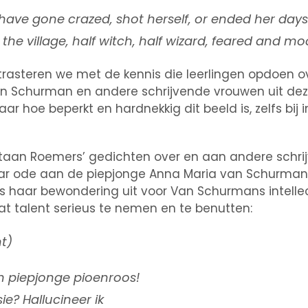
 have gone crazed, shot herself, or ended her day
the village, half witch, half wizard, feared and mo
trasteren we met de kennis die leerlingen opdoen o
n Schurman en andere schrijvende vrouwen uit dez
ar hoe beperkt en hardnekkig dit beeld is, zelfs bij i
 staan Roemers’ gedichten over en aan andere schri
r ode aan de piepjonge Anna Maria van Schurman. 
 haar bewondering uit voor Van Schurmans intellec
dat talent serieus te nemen en te benutten:
t)
ijn piepjonge pioenroos!
ie? Hallucineer ik