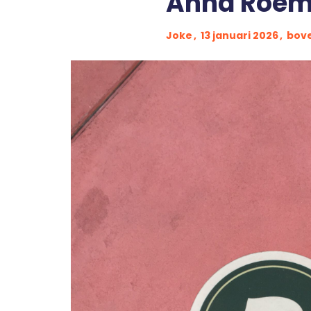
Anna Roem
Joke
13 januari 2026
bov