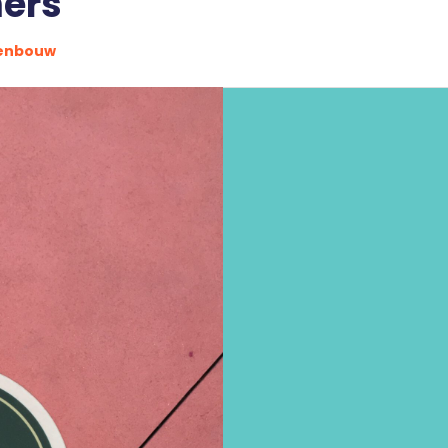
ers
enbouw