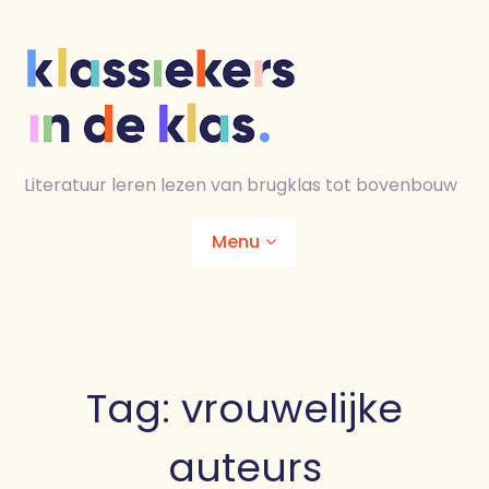
Skip
to
content
Literatuur leren lezen van brugklas tot bovenbouw
Menu
Home
Animaties
Tag:
vrouwelijke
Lesmaterialen
auteurs