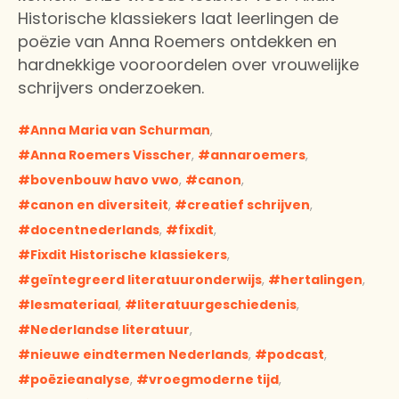
Historische klassiekers laat leerlingen de
poëzie van Anna Roemers ontdekken en
hardnekkige vooroordelen over vrouwelijke
schrijvers onderzoeken.
Anna Maria van Schurman
,
Anna Roemers Visscher
,
annaroemers
,
bovenbouw havo vwo
,
canon
,
canon en diversiteit
,
creatief schrijven
,
docentnederlands
,
fixdit
,
Fixdit Historische klassiekers
,
geïntegreerd literatuuronderwijs
,
hertalingen
,
lesmateriaal
,
literatuurgeschiedenis
,
Nederlandse literatuur
,
nieuwe eindtermen Nederlands
,
podcast
,
poëzieanalyse
,
vroegmoderne tijd
,