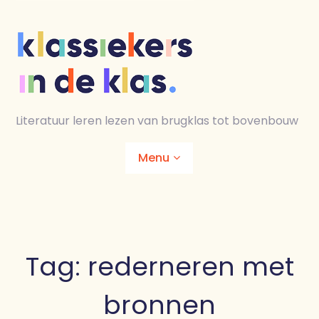
Skip
to
content
Literatuur leren lezen van brugklas tot bovenbouw
Menu
Home
Animaties
Tag:
rederneren met
Lesmaterialen
bronnen