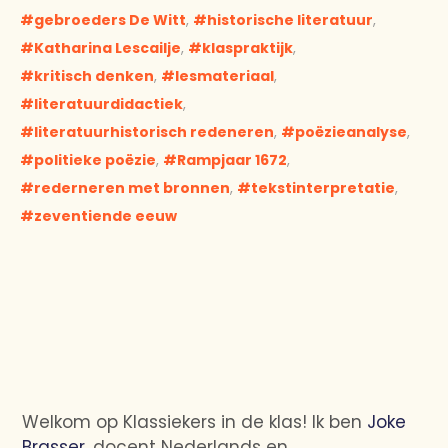
gebroeders De Witt
,
historische literatuur
,
Katharina Lescailje
,
klaspraktijk
,
kritisch denken
,
lesmateriaal
,
literatuurdidactiek
,
literatuurhistorisch redeneren
,
poëzieanalyse
,
politieke poëzie
,
Rampjaar 1672
,
rederneren met bronnen
,
tekstinterpretatie
,
zeventiende eeuw
Welkom op Klassiekers in de klas! Ik ben
Joke
Brasser
, docent Nederlands en