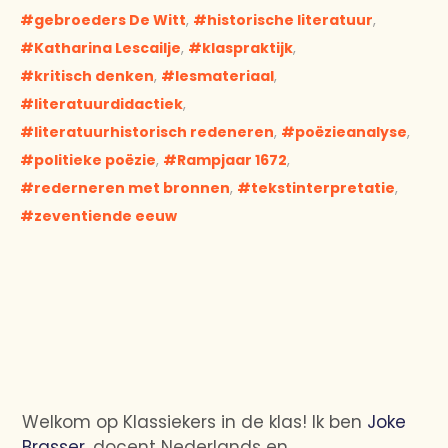
gebroeders De Witt
,
historische literatuur
,
Katharina Lescailje
,
klaspraktijk
,
kritisch denken
,
lesmateriaal
,
literatuurdidactiek
,
literatuurhistorisch redeneren
,
poëzieanalyse
,
politieke poëzie
,
Rampjaar 1672
,
rederneren met bronnen
,
tekstinterpretatie
,
zeventiende eeuw
Welkom op Klassiekers in de klas! Ik ben
Joke
Brasser
, docent Nederlands en