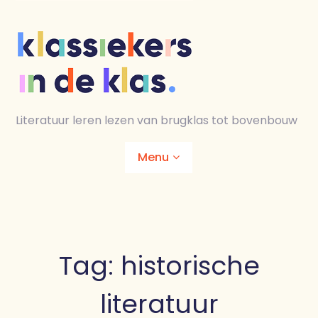
Skip
to
content
Literatuur leren lezen van brugklas tot bovenbouw
Menu
Home
Animaties
Tag:
historische
Lesmaterialen
literatuur