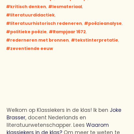
kritisch denken
,
lesmateriaal
,
literatuurdidactiek
,
literatuurhistorisch redeneren
,
poëzieanalyse
,
politieke poëzie
,
Rampjaar 1672
,
rederneren met bronnen
,
tekstinterpretatie
,
zeventiende eeuw
Welkom op Klassiekers in de klas! Ik ben
Joke
Brasser
, docent Nederlands en
literatuurwetenschapper. Lees
Waarom
klassiekers in de klas?
Om meer te weten te