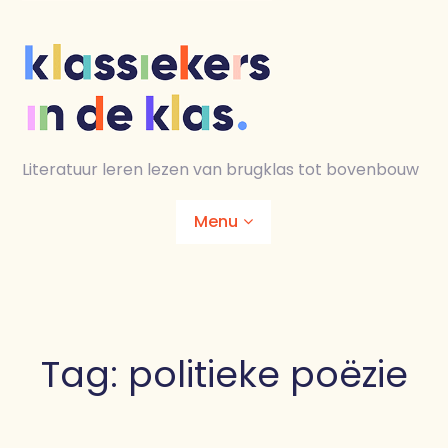
Skip
to
content
Literatuur leren lezen van brugklas tot bovenbouw
Menu
Home
Animaties
Tag:
politieke poëzie
Lesmaterialen