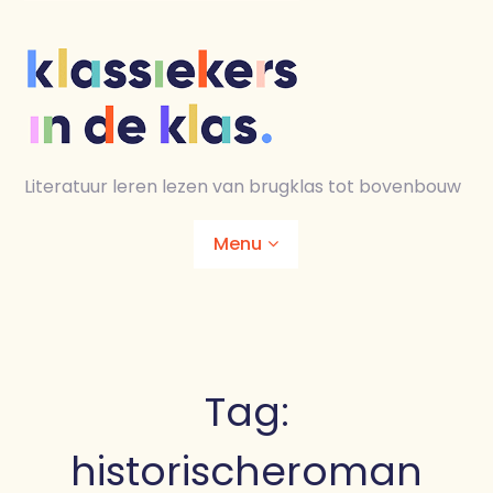
Skip
to
content
Literatuur leren lezen van brugklas tot bovenbouw
Menu
Home
Animaties
Tag:
Lesmaterialen
historischeroman