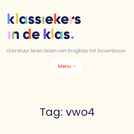
Skip
to
content
Literatuur leren lezen van brugklas tot bovenbouw
Menu
Home
Animaties
Tag:
vwo4
Lesmaterialen