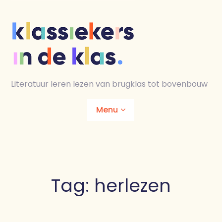
Skip
to
content
Literatuur leren lezen van brugklas tot bovenbouw
Menu
Home
Animaties
Tag:
herlezen
Lesmaterialen