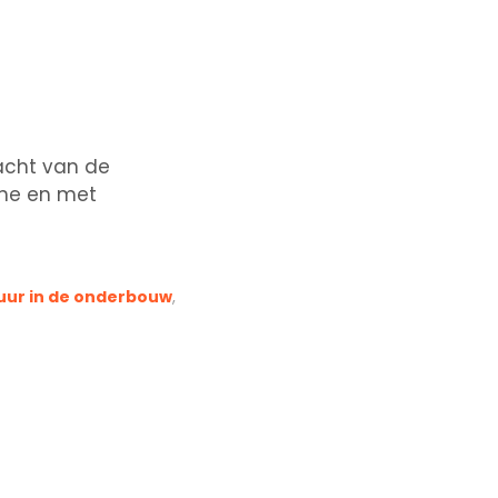
acht van de
he en met
tuur in de onderbouw
,