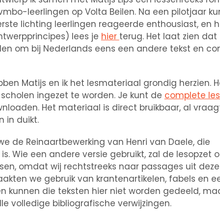
mbo-leerlingen op Volta Beilen. Na een pilotjaar k
rste lichting leerlingen reageerde enthousiast, en 
ntwerpprincipes) lees je
hier
terug. Het laat zien dat
inden om bij Nederlands eens een andere tekst en con
ben Matijs en ik het lesmateriaal grondig herzien. H
scholen ingezet te worden. Je kunt de
complete le
nloaden. Het materiaal is direct bruikbaar, al vraag
 in duikt.
we de Reinaartbewerking van Henri van Daele, die
s. Wie een andere versie gebruikt, zal de lesopzet
n, omdat wij rechtstreeks naar passages uit deze
akten we gebruik van krantenartikelen, fabels en e
 kunnen die teksten hier niet worden gedeeld, maa
le volledige bibliografische verwijzingen.