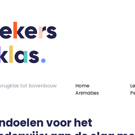
n brugklas tot bovenbouw
Home
L
Animaties
P
ndoelen voor het