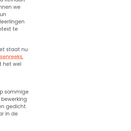
unnen we
hun
 leerlingen
text te
et staat nu
ssenreeks
,
t het wel
 op sommige
 bewerking
en gedicht.
r in de