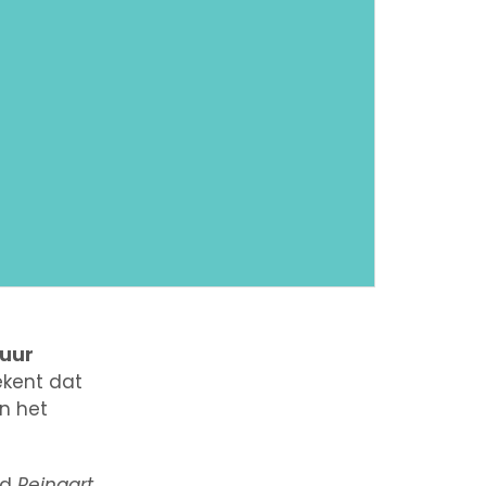
tuur
ekent dat
n het
nd
Reinaart