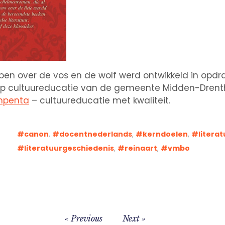
pen over de vos en de wolf werd ontwikkeld in opdr
ep cultuureducatie van de gemeente Midden-Drent
mpenta
– cultuureducatie met kwaliteit.
canon
,
docentnederlands
,
kerndoelen
,
litera
literatuurgeschiedenis
,
reinaart
,
vmbo
Previous
Next