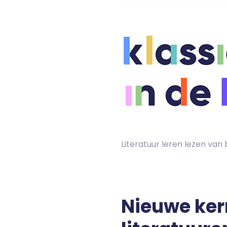
Skip
to
content
Literatuur leren lezen va
Nieuwe ker