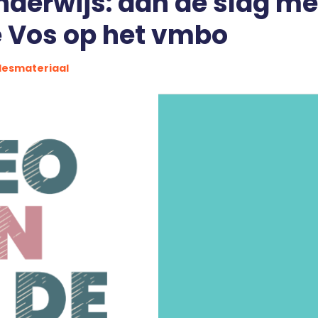
nderwijs: aan de slag me
e Vos op het vmbo
lesmateriaal