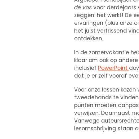
de vos
voor derdejaars v
zeggen: het werkt! De ee
ervaringen (plus onze o
het juist verfrissend v
ontdekken.
In de zomervakantie heb
klaar om ook op andere 
inclusief
PowerPoint
dow
dat je er zelf vooraf even
Voor onze lessen kozen 
tweedehands te vinden i
punten moeten aanpasse
verwijzen. Daarnaast ma
Vanwege auteursrechten
lesomschrijving staan al