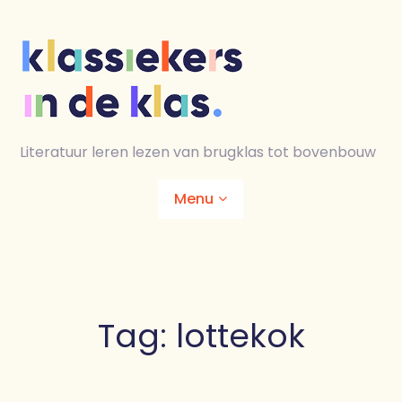
Skip
to
content
Literatuur leren lezen van brugklas tot bovenbouw
Menu
Home
Animaties
Tag:
lottekok
Lesmaterialen