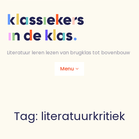
Skip
to
content
Literatuur leren lezen van brugklas tot bovenbouw
Menu
Home
Animaties
Tag:
literatuurkritiek
Lesmaterialen