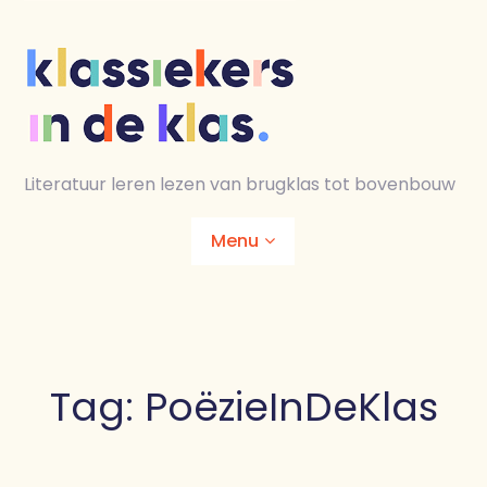
Skip
to
content
Literatuur leren lezen van brugklas tot bovenbouw
Menu
Home
Animaties
Tag:
PoëzieInDeKlas
Lesmaterialen