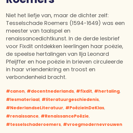
Niet het liefje van, maar de dichter zelf:
Tesselschade Roemers (1594-1649) was een
meester van taalspel en
renaissancedichtkunst. In de derde lesbrief
voor Fixdit ontdekken leerlingen haar poëzie,
de speelse hertalingen van Ilja Leonard
Pfeijffer en hoe poëzie in brieven circuleerde
in haar vriendenkring en troost en
verbondenheid bracht.
canon
,
docentnederlands
,
fixdit
,
hertaling
,
lesmateriaal
,
literatuurgeschiedenis
,
NederlandseLiteratuur
,
PoëzieInDeKlas
,
renaissance
,
RenaissancePoëzie
,
tesselschaderoemers
,
vroegmodernevrouwen