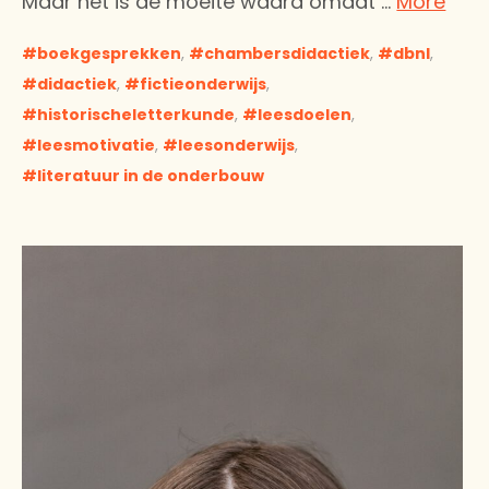
Maar het is de moeite waard omdat …
More
boekgesprekken
,
chambersdidactiek
,
dbnl
,
didactiek
,
fictieonderwijs
,
historischeletterkunde
,
leesdoelen
,
leesmotivatie
,
leesonderwijs
,
literatuur in de onderbouw